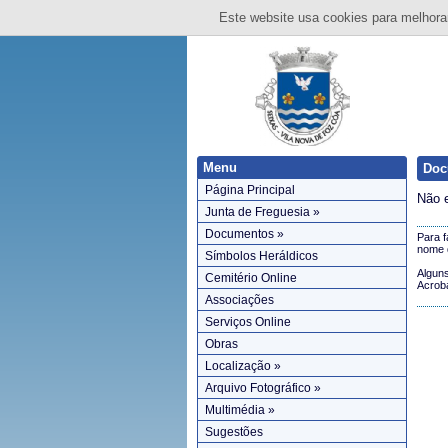
Este website usa cookies para melhorar
Menu
Doc
Página Principal
Não 
Junta de Freguesia »
Documentos »
Para f
nome d
Símbolos Heráldicos
Alguns
Cemitério Online
Acrob
Associações
Serviços Online
Obras
Localização »
Arquivo Fotográfico »
Multimédia »
Sugestões