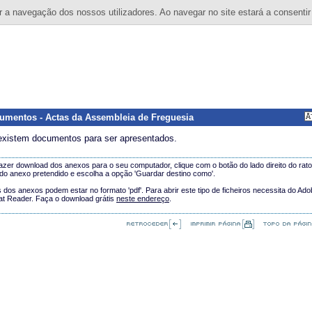
 a navegação dos nossos utilizadores. Ao navegar no site estará a consentir
umentos - Actas da Assembleia de Freguesia
existem documentos para ser apresentados.
azer download dos anexos para o seu computador, clique com o botão do lado direito do rat
o anexo pretendido e escolha a opção 'Guardar destino como'.
 dos anexos podem estar no formato 'pdf'. Para abrir este tipo de ficheiros necessita do Ad
at Reader. Faça o download grátis
neste endereço
.