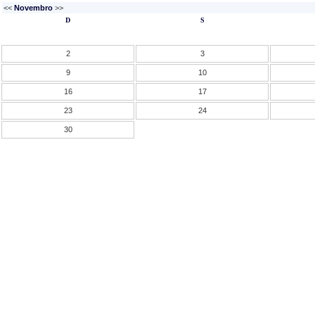
<<
Novembro
>>
D
S
2
3
9
10
16
17
23
24
30