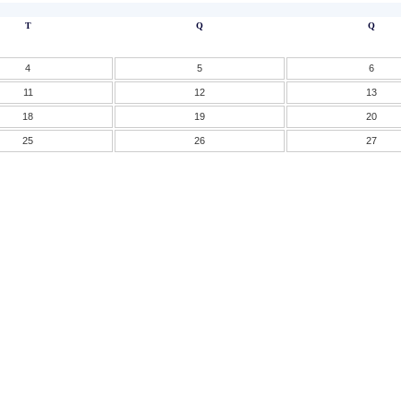
T
Q
Q
4
5
6
11
12
13
18
19
20
25
26
27